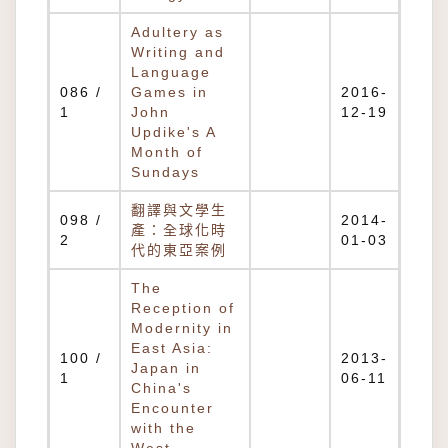
Adultery as
Writing and
Language
086 /
Games in
2016-
1
John
12-19
Updike's A
Month of
Sundays
翻譯與文學生
098 /
2014-
產：全球化時
2
01-03
代的東亞案例
The
Reception of
Modernity in
East Asia:
100 /
2013-
Japan in
1
06-11
China's
Encounter
with the