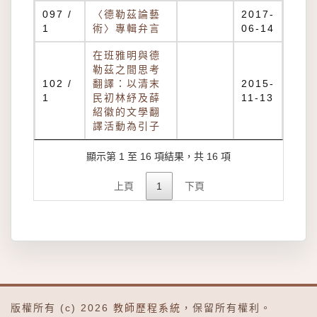
097 /
〈德勒茲論藝
2017-
1
術〉專輯弁言
06-14
在班雅明與德
勒茲之間思考
102 /
翻譯：以清末
2015-
1
民初林紓及薛
11-13
紹徽的文學翻
譯活動為引子
顯示第 1 至 16 項結果，共 16 項
上頁
1
下頁
版權所有 (c) 2026
教師歷程系統
，保留所有權利。