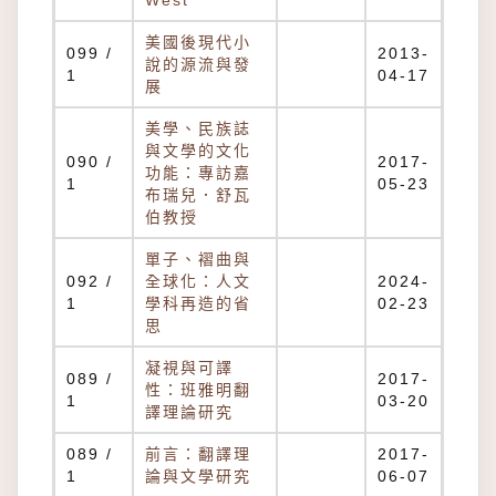
West
美國後現代小
099 /
2013-
說的源流與發
1
04-17
展
美學、民族誌
與文學的文化
090 /
2017-
功能：專訪嘉
1
05-23
布瑞兒．舒瓦
伯教授
單子、褶曲與
092 /
全球化：人文
2024-
1
學科再造的省
02-23
思
凝視與可譯
089 /
2017-
性：班雅明翻
1
03-20
譯理論研究
089 /
前言：翻譯理
2017-
1
論與文學研究
06-07