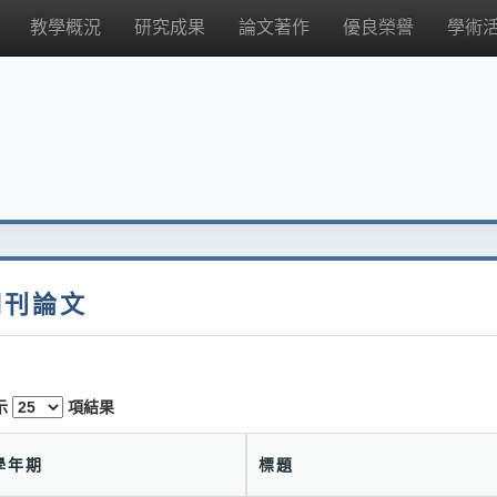
教學概況
研究成果
論文著作
優良榮譽
學術
期刊論文
示
項結果
學年期
標題