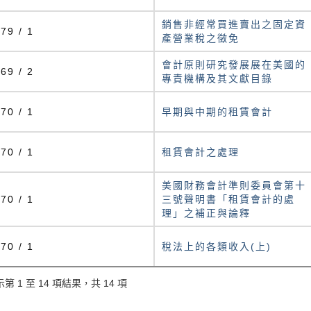
銷售非經常買進賣出之固定資
79 / 1
產營業稅之徵免
會計原則研究發展展在美國的
69 / 2
專責機構及其文獻目錄
70 / 1
早期與中期的租賃會計
70 / 1
租賃會計之處理
美國財務會計準則委員會第十
70 / 1
三號聲明書「租賃會計的處
理」之補正與論釋
70 / 1
稅法上的各類收入(上)
第 1 至 14 項結果，共 14 項