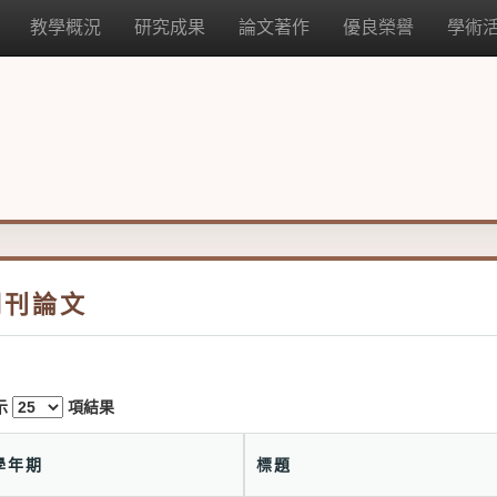
教學概況
研究成果
論文著作
優良榮譽
學術
期刊論文
示
項結果
學年期
標題