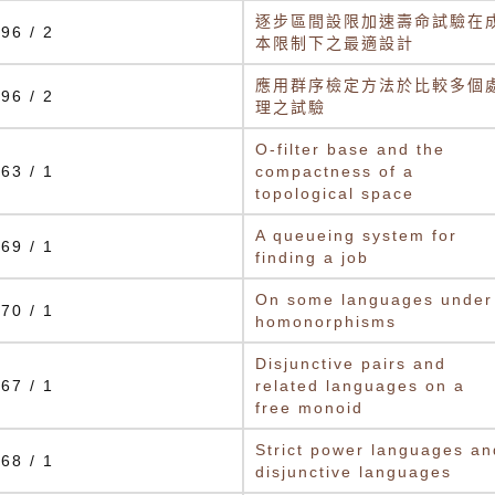
逐步區間設限加速壽命試驗在
96 / 2
本限制下之最適設計
應用群序檢定方法於比較多個
96 / 2
理之試驗
O-filter base and the
63 / 1
compactness of a
topological space
A queueing system for
69 / 1
finding a job
On some languages under
70 / 1
homonorphisms
Disjunctive pairs and
67 / 1
related languages on a
free monoid
Strict power languages an
68 / 1
disjunctive languages