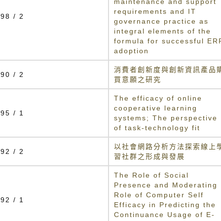
maintenance and support
requirements and IT
98 / 2
governance practice as
integral elements of the
formula for successful ER
adoption
消費者創新度與創新資訊產品
90 / 2
買意願之研究
The efficacy of online
cooperative learning
95 / 1
systems; The perspective
of task-technology fit
以社會網路分析方法探索線上
92 / 2
習社群之形成與發展
The Role of Social
Presence and Moderating
Role of Computer Self
92 / 1
Efficacy in Predicting the
Continuance Usage of E-