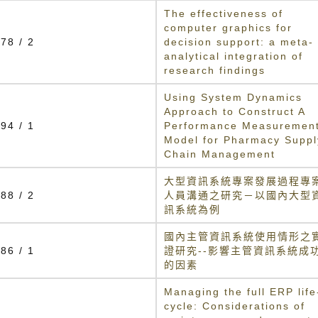
The effectiveness of
computer graphics for
78 / 2
decision support: a meta-
analytical integration of
research findings
Using System Dynamics
Approach to Construct A
94 / 1
Performance Measuremen
Model for Pharmacy Suppl
Chain Management
大型資訊系統專案發展過程專
88 / 2
人員溝通之研究－以國內大型
訊系統為例
國內主管資訊系統使用情形之
86 / 1
證研究--影響主管資訊系統成
的因素
Managing the full ERP life
cycle: Considerations of