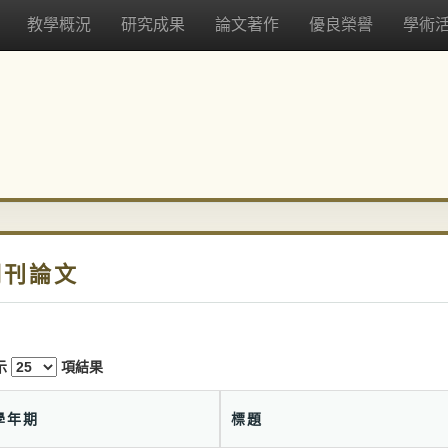
教學概況
研究成果
論文著作
優良榮譽
學術
期刊論文
示
項結果
學年期
標題