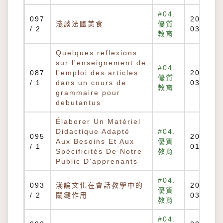
#04.
097
2013-
淺談法國美食
優質
/ 2
03-12
教育
Quelques reflexions
sur l'enseignement de
#04.
087
l'emploi des articles
2013-
優質
/ 1
dans un cours de
03-12
教育
grammaire pour
debutantus
Élaborer Un Matériel
Didactique Adapté
#04.
095
2017-
Aux Besoins Et Aux
優質
/ 1
01-10
Spécificités De Notre
教育
Public D'apprenants
#04.
093
淺論文化在會話教學中的
2013-
優質
/ 2
關鍵作用
03-12
教育
#04.