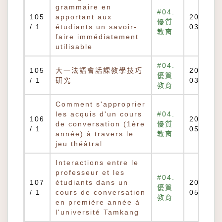
grammaire en
#04.
105
apportant aux
2017-
優質
/ 1
étudiants un savoir-
03-20
教育
faire immédiatement
utilisable
#04.
105
大一法語會話課教學技巧
2017-
優質
/ 1
研究
03-20
教育
Comment s'approprier
les acquis d'un cours
#04.
106
2019-
de conversation (1ère
優質
/ 1
05-30
année) à travers le
教育
jeu théâtral
Interactions entre le
professeur et les
#04.
107
étudiants dans un
2019-
優質
/ 1
cours de conversation
05-30
教育
en première année à
l'université Tamkang