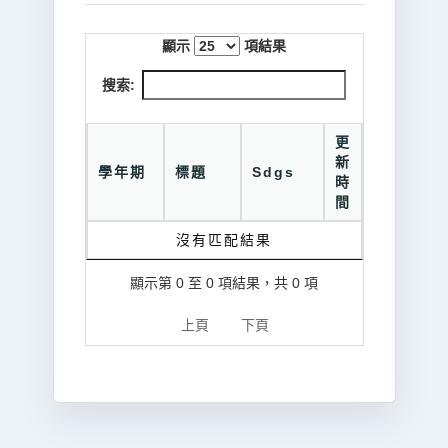
顯示
項結果
搜索:
更
新
學年期
標題
Sdgs
時
間
沒有匹配結果
顯示第 0 至 0 項結果，共 0 項
上頁
下頁