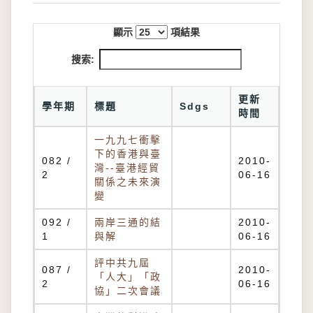
顯示
項結果
搜索:
更新
學年期
標題
Sdgs
時間
一九九七衝擊
下的香港與臺
082 /
2010-
灣--臺港經貿
2
06-16
關係之未來演
變
092 /
兩岸三通的結
2010-
1
與解
06-16
評中共九屆
087 /
2010-
「人大」「政
2
06-16
協」二次會議