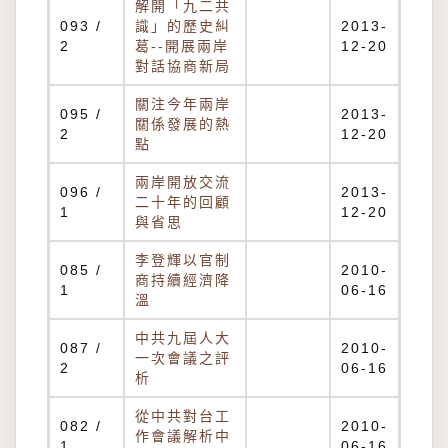
解開「九二共
093 /
識」的歷史糾
2013-
2
葛--開展兩岸
12-20
對話協商新局
關注今年兩岸
095 /
2013-
關係發展的熱
2
12-20
點
兩岸開放交流
096 /
2013-
二十年的回顧
1
12-20
與省思
李登輝以官制
085 /
2010-
商持續經濟降
1
06-16
溫
中共九屆人大
087 /
2010-
一次會議之評
2
06-16
析
從中共對台工
082 /
2010-
作會議解析中
1
06-16