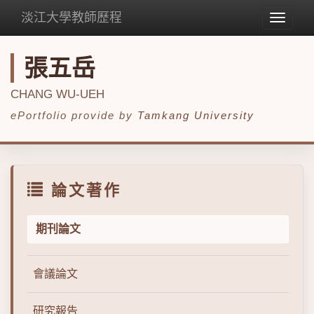
淡江大學教師歷程
Toggle
navigat
張五岳
CHANG WU-UEH
ePortfolio provide by
Tamkang University
論文著作
期刊論文
會議論文
研究報告