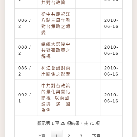
共對台政策
從中共慶祝江
086 /
八點三周年看
2010-
2
對台策略之轉
06-16
變
總統大選後中
088 /
2010-
共對臺政策之
2
06-16
解構
086 /
柯江會談對兩
2010-
2
岸關係之影響
06-16
中共對台政策
的量化與質化
092 /
2010-
簡視─以兩國
1
06-16
論與一邊一國
為例
顯示第 1 至 25 項結果，共 71 項
上頁
1
2
3
下頁