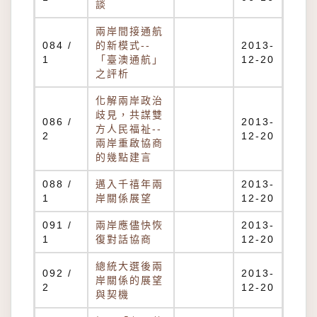
談
兩岸間接通航
084 /
的新模式--
2013-
1
「臺澳通航」
12-20
之評析
化解兩岸政治
歧見，共謀雙
086 /
2013-
方人民福祉--
2
12-20
兩岸重啟協商
的幾點建言
088 /
邁入千禧年兩
2013-
1
岸關係展望
12-20
091 /
兩岸應儘快恢
2013-
1
復對話協商
12-20
總統大選後兩
092 /
2013-
岸關係的展望
2
12-20
與契機