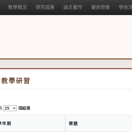
教學概況
研究成果
論文著作
優良榮譽
學術
非教學研習
示
項結果
學年期
標題