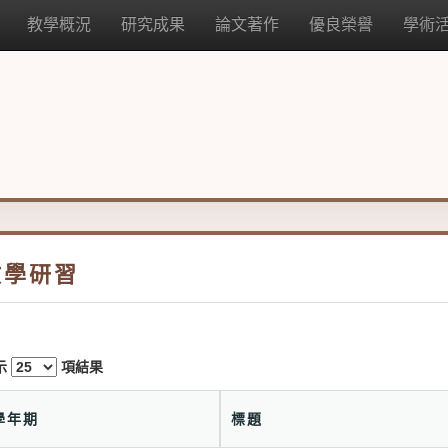
教學概況
研究成果
論文著作
優良榮譽
學術
教學研習
示
項結果
學年期
標題