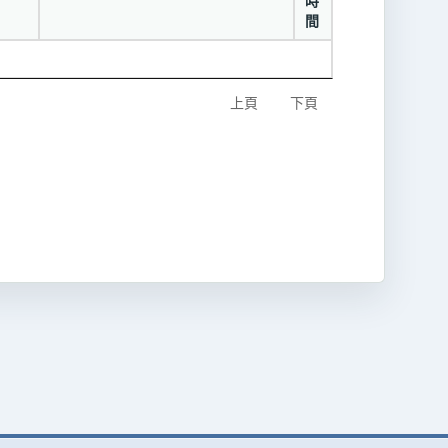
時
間
上頁
下頁