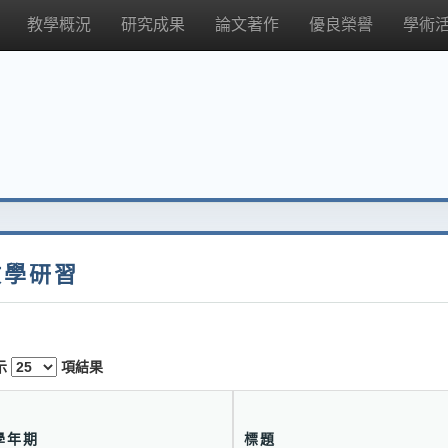
教學概況
研究成果
論文著作
優良榮譽
學術
教學研習
示
項結果
學年期
標題