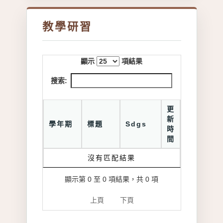
教學研習
顯示
項結果
搜索:
更
新
學年期
標題
Sdgs
時
間
沒有匹配結果
顯示第 0 至 0 項結果，共 0 項
上頁
下頁