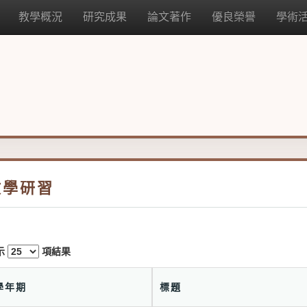
教學概況
研究成果
論文著作
優良榮譽
學術
教學研習
示
項結果
學年期
標題