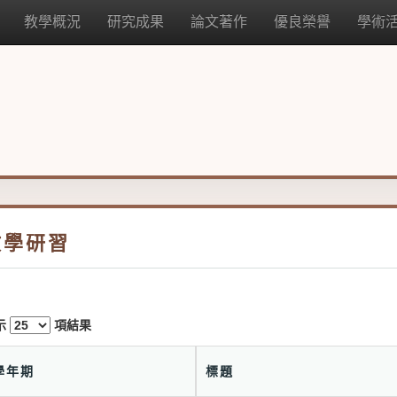
教學概況
研究成果
論文著作
優良榮譽
學術
教學研習
示
項結果
學年期
標題