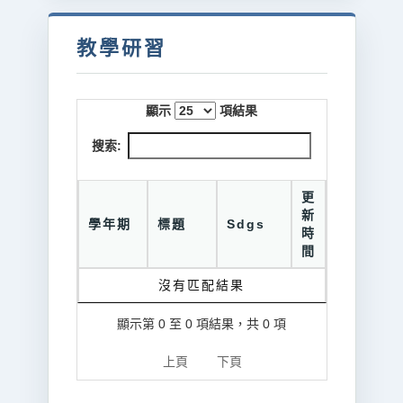
教學研習
顯示
項結果
搜索:
更
新
學年期
標題
Sdgs
時
間
沒有匹配結果
顯示第 0 至 0 項結果，共 0 項
上頁
下頁