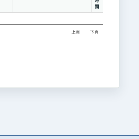
時
間
上頁
下頁