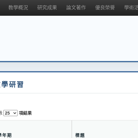
教學概況
研究成果
論文著作
優良榮譽
學術
教學研習
示
項結果
學年期
標題