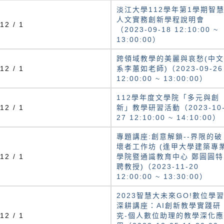
淡江大學112學年第1學期智
人文實務創新學程說明會
12 / 1
（2023-09-18 12:10:00 ~
13:00:00）
跨領域教學的美麗與哀愁(中文
12 / 1
系李蕙如老師)（2023-09-26
12:00:00 ~ 13:00:00）
112學年度文學院「多元與創
12 / 1
新」教學研習活動（2023-10
27 12:10:00 ~ 14:10:00）
專題講座:創意解鎖--界限的破
壞者工作坊 (逢甲大學建築專
12 / 1
學院暨通識教育中心 鄭圓圓特
聘教授)（2023-11-20
12:00:00 ~ 13:30:00）
2023智慧大未來GO!數位學
深耕講座：AI創新教學實踐研
12 / 1
究-個人數位助理的教學深化應