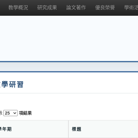
教學概況
研究成果
論文著作
優良榮譽
學術
教學研習
示
項結果
學年期
標題