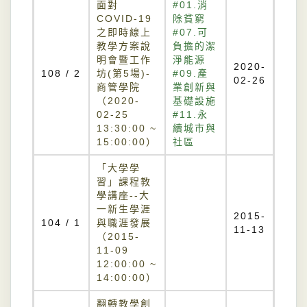
面對
#01.消
COVID-19
除貧窮
之即時線上
#07.可
教學方案說
負擔的潔
明會暨工作
淨能源
2020-
108 / 2
坊(第5場)-
#09.產
02-26
商管學院
業創新與
（2020-
基礎設施
02-25
#11.永
13:30:00 ~
續城市與
15:00:00）
社區
「大學學
習」課程教
學講座--大
一新生學涯
2015-
104 / 1
與職涯發展
11-13
（2015-
11-09
12:00:00 ~
14:00:00）
翻轉教學創