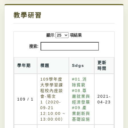
教學研習
顯示
項結果
搜索:
更新
學年期
標題
Sdgs
時間
109學年度
#01.消
大學學習課
除貧窮
程校內座談
#08.尊
會-場次
嚴就業與
2021-
109 / 1
1（2020-
經濟發展
04-23
09-21
#09.產
12:10:00 ~
業創新與
13:00:00）
基礎設施