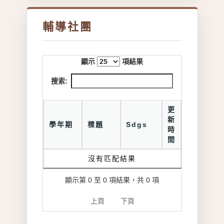
輔導社團
顯示
項結果
搜索:
更
新
學年期
標題
Sdgs
時
間
沒有匹配結果
顯示第 0 至 0 項結果，共 0 項
上頁
下頁