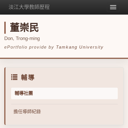
淡江大學教師歷程
Toggle
navigat
董崇民
Don, Trong-ming
ePortfolio provide by
Tamkang University
輔導
輔導社團
擔任導師紀錄