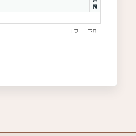
時
間
上頁
下頁