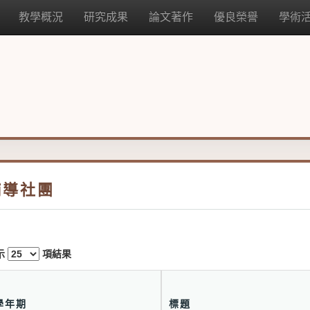
教學概況
研究成果
論文著作
優良榮譽
學術
輔導社團
示
項結果
學年期
標題