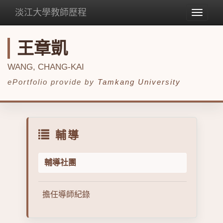
淡江大學教師歷程
Toggle
navigat
王章凱
WANG, CHANG-KAI
ePortfolio provide by
Tamkang University
輔導
輔導社團
擔任導師紀錄