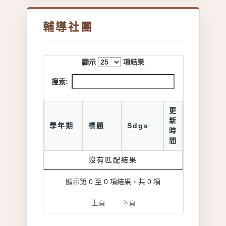
輔導社團
顯示
項結果
搜索:
更
新
學年期
標題
Sdgs
時
間
沒有匹配結果
顯示第 0 至 0 項結果，共 0 項
上頁
下頁