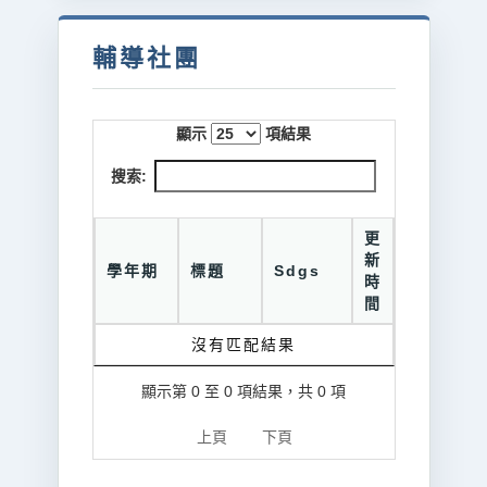
輔導社團
顯示
項結果
搜索:
更
新
學年期
標題
Sdgs
時
間
沒有匹配結果
顯示第 0 至 0 項結果，共 0 項
上頁
下頁