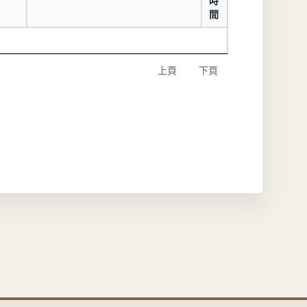
時
間
上頁
下頁