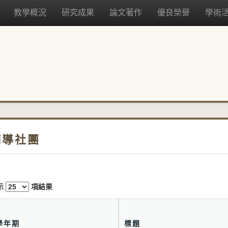
教學概況
研究成果
論文著作
優良榮譽
學術
輔導社團
示
項結果
學年期
標題