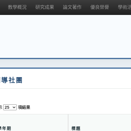
教學概況
研究成果
論文著作
優良榮譽
學術
輔導社團
示
項結果
學年期
標題