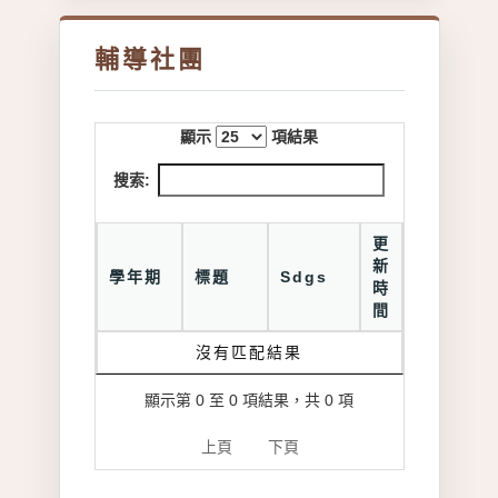
輔導社團
顯示
項結果
搜索:
更
新
學年期
標題
Sdgs
時
間
沒有匹配結果
顯示第 0 至 0 項結果，共 0 項
上頁
下頁