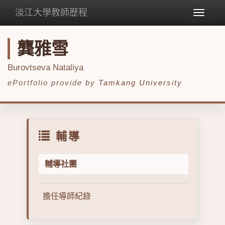
淡江大學教師歷程
Toggle
navigat
龔雅雪
Burovtseva Nataliya
ePortfolio provide by
Tamkang University
輔導
輔導社團
擔任導師紀錄