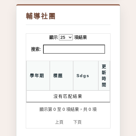
輔導社團
顯示
項結果
搜索:
更
新
學年期
標題
Sdgs
時
間
沒有匹配結果
顯示第 0 至 0 項結果，共 0 項
上頁
下頁