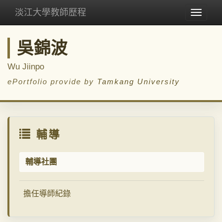
淡江大學教師歷程
Toggle
navigat
吳錦波
Wu Jiinpo
ePortfolio provide by
Tamkang University
輔導
輔導社團
擔任導師紀錄