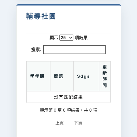
輔導社團
顯示
項結果
搜索:
更
新
學年期
標題
Sdgs
時
間
沒有匹配結果
顯示第 0 至 0 項結果，共 0 項
上頁
下頁