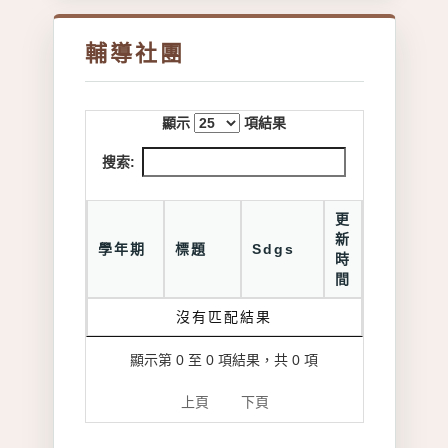
輔導社團
顯示
項結果
搜索:
更
新
學年期
標題
Sdgs
時
間
沒有匹配結果
顯示第 0 至 0 項結果，共 0 項
上頁
下頁