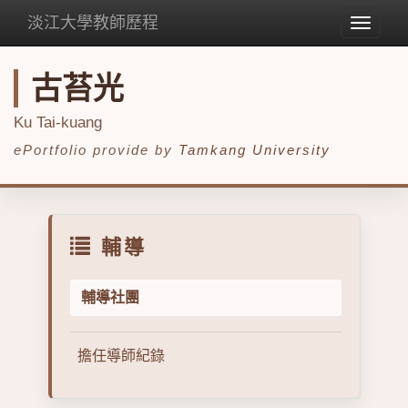
淡江大學教師歷程
Toggle
navigat
古苔光
Ku Tai-kuang
ePortfolio provide by
Tamkang University
輔導
輔導社團
擔任導師紀錄