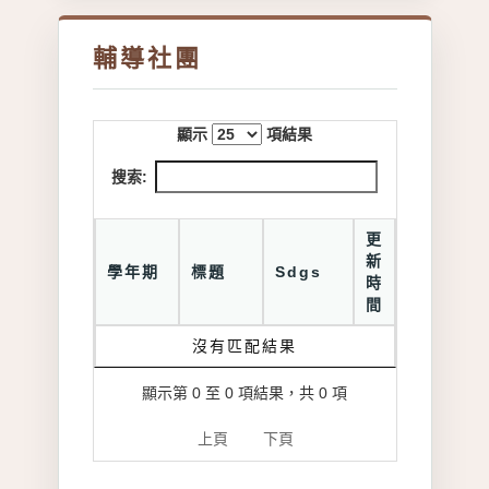
輔導社團
顯示
項結果
搜索:
更
新
學年期
標題
Sdgs
時
間
沒有匹配結果
顯示第 0 至 0 項結果，共 0 項
上頁
下頁