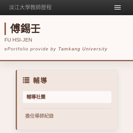
淡江大學教師歷程
Toggle
navigat
傅錫壬
FU HSI-JEN
ePortfolio provide by
Tamkang University
輔導
輔導社團
擔任導師紀錄