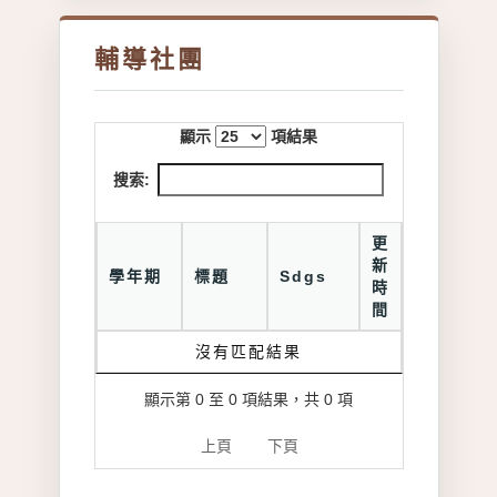
輔導社團
顯示
項結果
搜索:
更
新
學年期
標題
Sdgs
時
間
沒有匹配結果
顯示第 0 至 0 項結果，共 0 項
上頁
下頁