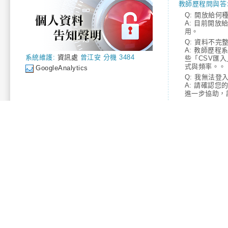
教師歷程問與答
Q: 開放給何
A: 目前開放
用。
Q: 資料不完整
A: 教師歷
系統維護:
資訊處
曾江安 分機 3484
些「CSV匯
式與頻率。。
GoogleAnalytics
Q: 我無法登入
A: 請確認
進一步協助，請