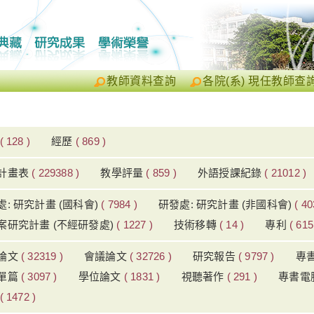
教師資料查詢
各院(系) 現任教師查
( 128 )
經歷
( 869 )
計畫表
( 229388 )
教學評量
( 859 )
外語授課紀錄
( 21012 )
處: 研究計畫 (國科會)
( 7984 )
研發處: 研究計畫 (非國科會)
( 40
案研究計畫 (不經研發處)
( 1227 )
技術移轉
( 14 )
專利
( 615
論文
( 32319 )
會議論文
( 32726 )
研究報告
( 9797 )
專
單篇
( 3097 )
學位論文
( 1831 )
視聽著作
( 291 )
專書電
( 1472 )