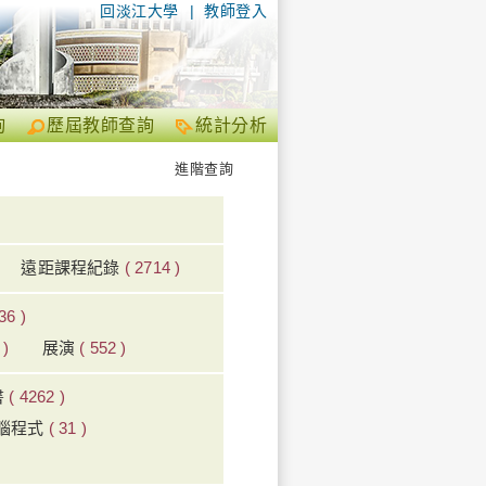
回淡江大學
|
教師登入
詢
歷屆教師查詢
統計分析
進階查詢
遠距課程紀錄
( 2714 )
36 )
 )
展演
( 552 )
書
( 4262 )
腦程式
( 31 )