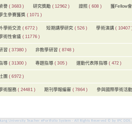
榮譽
( 3683 )
研究獎勵
( 12962 )
證照
( 608 )
獲Fello
學生參賽獲獎
( 1071 )
外學術交流
( 6772 )
短期講學研究
( 526 )
學術演講
( 10407 
學術性會議
( 11776 )
研習
( 37380 )
非教學研習
( 8748 )
指導
( 31300 )
專題指導
( 305 )
運動代表隊指導
( 472 )
社團
( 6972 )
學術服務
( 24481 )
期刊學報編審
( 7864 )
參與國際學術活
ang University Teacher ePortfolio System - All Rights Reserved © by IPC DDS